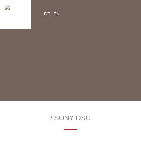
DE
EN
YouTube
Instagram
Facebook
Twitter
help2kids.org
myhelp2kids.org
/ SONY DSC
—