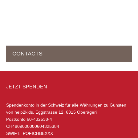
CONTACTS
HEADOFFICE IN DER SCHWEIZ
JETZT SPENDEN
help2kids Non-Profit Organisation
Eggstrasse 12
Spendenkonto in der Schweiz
für alle Währungen zu Gunsten
6315 Oberägeri
von help2kids, Eggstrasse 12, 6315 Oberägeri
Schweiz
Postkonto 60-432538-4
CH4809000000604325384
+41 (0) 79 285 85 88
SWIFT: POFICHBEXXX
info@help2kids.org