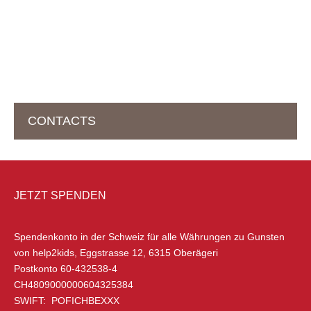
CONTACTS
HEADOFFICE IN DER SCHWEIZ
JETZT SPENDEN
help2kids Non-Profit Organisation
Eggstrasse 12
Spendenkonto in der Schweiz
für alle Währungen zu Gunsten
6315 Oberägeri
von help2kids, Eggstrasse 12, 6315 Oberägeri
Schweiz
Postkonto 60-432538-4
CH4809000000604325384
+41 (0) 79 285 85 88
SWIFT: POFICHBEXXX
info@help2kids.org