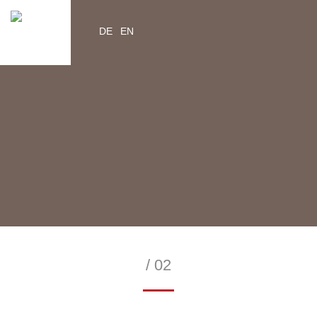
DE
EN
YouTube
Instagram
Facebook
Twitter
help2kids.org
myhelp2kids.org
/ 02
—