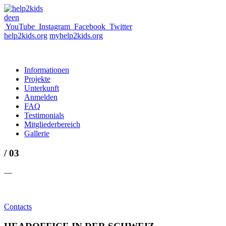
de
en
YouTube
Instagram
Facebook
Twitter
help2kids.org
myhelp2kids.org
Informationen
Projekte
Unterkunft
Anmelden
FAQ
Testimonials
Mitgliederbereich
Gallerie
/ 03
—
Contacts