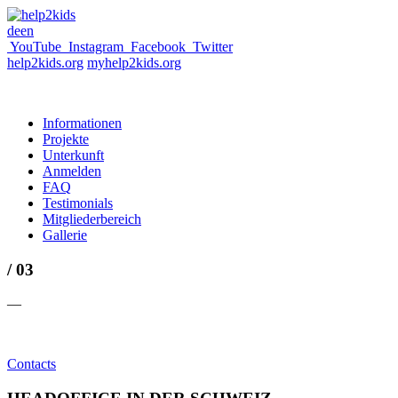
de
en
YouTube
Instagram
Facebook
Twitter
help2kids.org
myhelp2kids.org
Informationen
Projekte
Unterkunft
Anmelden
FAQ
Testimonials
Mitgliederbereich
Gallerie
/ 03
—
Contacts