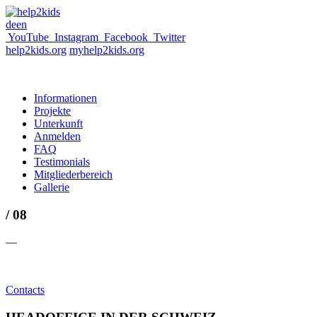
de
en
YouTube
Instagram
Facebook
Twitter
help2kids.org
myhelp2kids.org
Informationen
Projekte
Unterkunft
Anmelden
FAQ
Testimonials
Mitgliederbereich
Gallerie
/ 08
—
Contacts