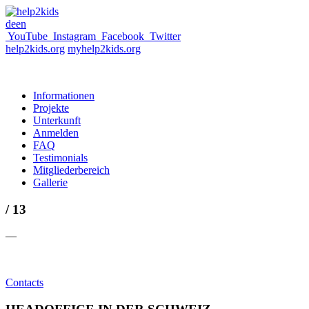
de
en
YouTube
Instagram
Facebook
Twitter
help2kids.org
myhelp2kids.org
Informationen
Projekte
Unterkunft
Anmelden
FAQ
Testimonials
Mitgliederbereich
Gallerie
/ 13
—
Contacts