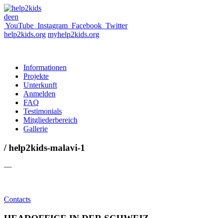
de
en
YouTube
Instagram
Facebook
Twitter
help2kids.org
myhelp2kids.org
Informationen
Projekte
Unterkunft
Anmelden
FAQ
Testimonials
Mitgliederbereich
Gallerie
/ help2kids-malavi-1
—
Contacts