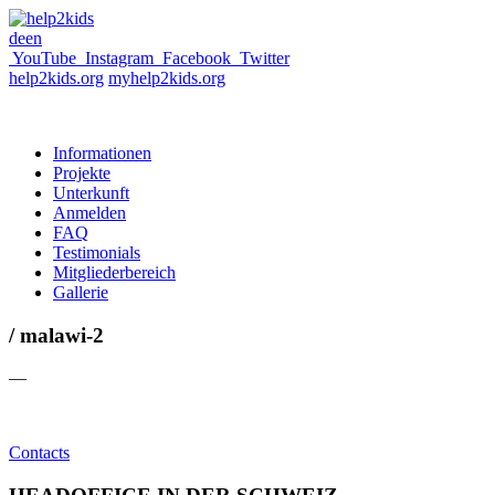
de
en
YouTube
Instagram
Facebook
Twitter
help2kids.org
myhelp2kids.org
Informationen
Projekte
Unterkunft
Anmelden
FAQ
Testimonials
Mitgliederbereich
Gallerie
/ malawi-2
—
Contacts