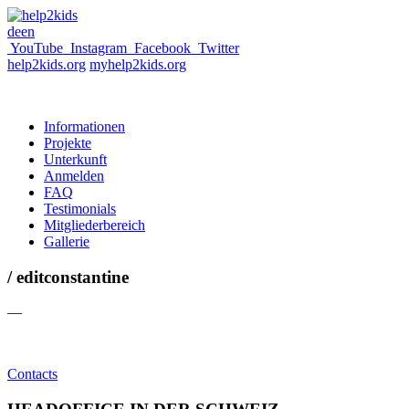
de
en
YouTube
Instagram
Facebook
Twitter
help2kids.org
myhelp2kids.org
Informationen
Projekte
Unterkunft
Anmelden
FAQ
Testimonials
Mitgliederbereich
Gallerie
/ editconstantine
—
Contacts