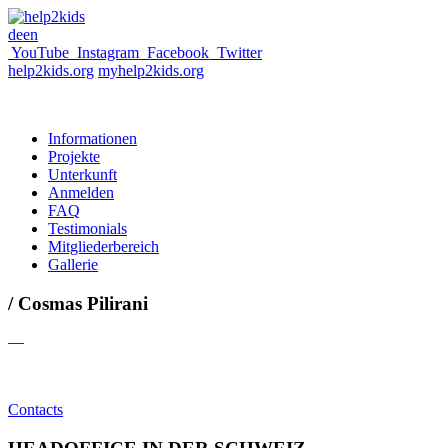
de
en
YouTube
Instagram
Facebook
Twitter
help2kids.org
myhelp2kids.org
Informationen
Projekte
Unterkunft
Anmelden
FAQ
Testimonials
Mitgliederbereich
Gallerie
/ Cosmas Pilirani
—
Contacts