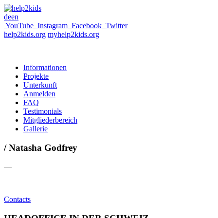
de
en
YouTube
Instagram
Facebook
Twitter
help2kids.org
myhelp2kids.org
Informationen
Projekte
Unterkunft
Anmelden
FAQ
Testimonials
Mitgliederbereich
Gallerie
/ Natasha Godfrey
—
Contacts