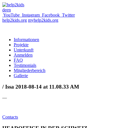
de
en
YouTube
Instagram
Facebook
Twitter
help2kids.org
myhelp2kids.org
Informationen
Projekte
Unterkunft
Anmelden
FAQ
Testimonials
Mitgliederbereich
Gallerie
/ Issa 2018-08-14 at 11.08.33 AM
—
Contacts