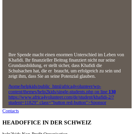
Ihre Spende macht einen enormen Unterschied im Leben von
Khafidi. Ihr finanzieller Beitrag finanziert nicht nur seine
Grundausbildung, er stellt sicher, dass Khafidi die
Schulsachen hat, die er braucht, um erfolgreich zu sein und
zeigt ihm, dass Sie an seine Potenzial glauben.
/home/helpkids/public_html/africa4volunteer/wp-
content/themes/help2kids/single-students.php on line
130
https://www.africa4volunteer.com/de/student/khafidi-2/?
student=11829" class="button red-button">Sponsor
Contacts
HEADOFFICE IN DER SCHWEIZ