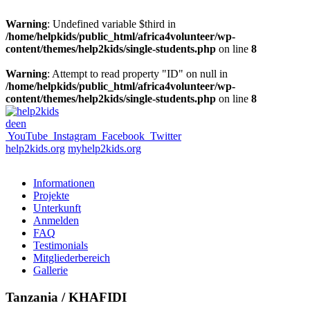
Warning
: Undefined variable $third in
/home/helpkids/public_html/africa4volunteer/wp-
content/themes/help2kids/single-students.php
on line
8
Warning
: Attempt to read property "ID" on null in
/home/helpkids/public_html/africa4volunteer/wp-
content/themes/help2kids/single-students.php
on line
8
de
en
YouTube
Instagram
Facebook
Twitter
help2kids.org
myhelp2kids.org
Informationen
Projekte
Unterkunft
Anmelden
FAQ
Testimonials
Mitgliederbereich
Gallerie
Tanzania / KHAFIDI