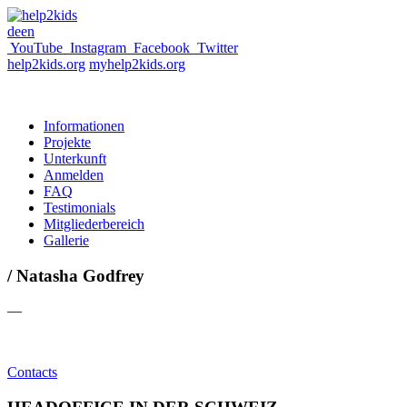
de
en
YouTube
Instagram
Facebook
Twitter
help2kids.org
myhelp2kids.org
Informationen
Projekte
Unterkunft
Anmelden
FAQ
Testimonials
Mitgliederbereich
Gallerie
/ Natasha Godfrey
—
Contacts