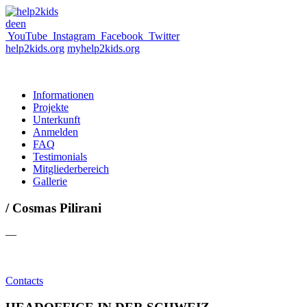
de
en
YouTube
Instagram
Facebook
Twitter
help2kids.org
myhelp2kids.org
Informationen
Projekte
Unterkunft
Anmelden
FAQ
Testimonials
Mitgliederbereich
Gallerie
/ Cosmas Pilirani
—
Contacts