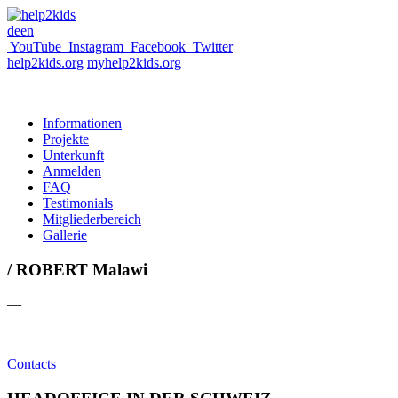
de
en
YouTube
Instagram
Facebook
Twitter
help2kids.org
myhelp2kids.org
Informationen
Projekte
Unterkunft
Anmelden
FAQ
Testimonials
Mitgliederbereich
Gallerie
/ ROBERT Malawi
—
Contacts