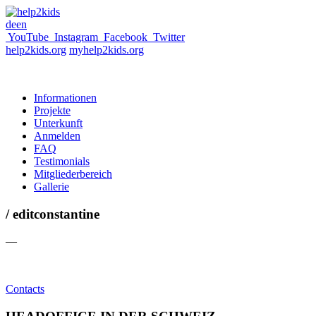
de
en
YouTube
Instagram
Facebook
Twitter
help2kids.org
myhelp2kids.org
Informationen
Projekte
Unterkunft
Anmelden
FAQ
Testimonials
Mitgliederbereich
Gallerie
/ editconstantine
—
Contacts