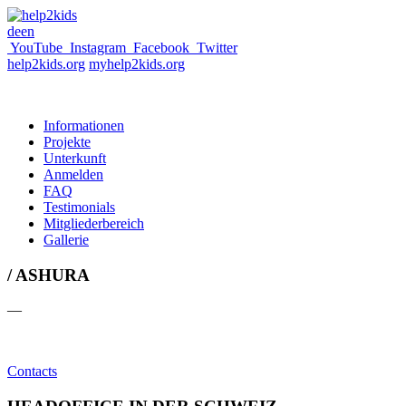
de
en
YouTube
Instagram
Facebook
Twitter
help2kids.org
myhelp2kids.org
Informationen
Projekte
Unterkunft
Anmelden
FAQ
Testimonials
Mitgliederbereich
Gallerie
/ ASHURA
—
Contacts