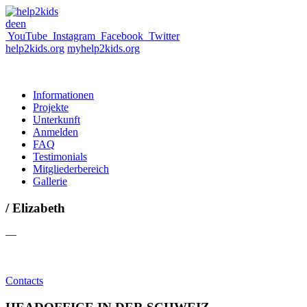
de
en
YouTube
Instagram
Facebook
Twitter
help2kids.org
myhelp2kids.org
Informationen
Projekte
Unterkunft
Anmelden
FAQ
Testimonials
Mitgliederbereich
Gallerie
/ Elizabeth
—
Contacts