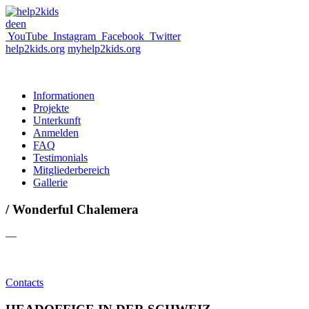
de
en
YouTube
Instagram
Facebook
Twitter
help2kids.org
myhelp2kids.org
Informationen
Projekte
Unterkunft
Anmelden
FAQ
Testimonials
Mitgliederbereich
Gallerie
/ Wonderful Chalemera
—
Contacts