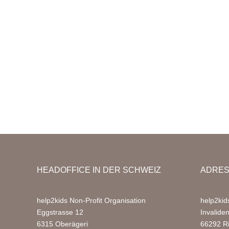
HEADOFFICE IN DER SCHWEIZ
ADRES
help2kids Non-Profit Organisation
help2kid
Eggstrasse 12
Invalide
6315 Oberägeri
66292 R