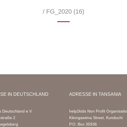
/ FG_2020 (16)
—
SE IN DEUTSCHLAND
ADRESSE IN TANSANIA
s Deutschland e.V.
help2kids Non Profit Organisati
nstraße 2
Kilongawima Street, Kunduchi
iegelsberg
P.O. Box 35936