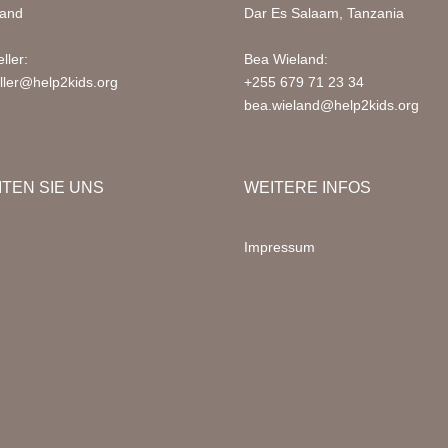
land
Dar Es Salaam, Tanzania
ller:
Bea Wieland:
ller@help2kids.org
+255 679 71 23 34
bea.wieland@help2kids.org
ITEN SIE UNS
WEITERE INFOS
Impressum