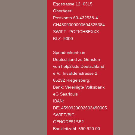
Eggstrasse 12, 6315
Oberägeri
Postkonto 60-432538-4
CH4809000000604325384
SWIFT: POFICHBEXXX
BLZ: 9000
Spendenkonto in
Deutschland
zu Gunsten
von help2kids Deutschland
e.V., Invalidenstrasse 2,
66292 Riegelsberg:
Bank: Vereinigte Volksbank
eG Saarlouis
IBAN:
DE14590920002603490005
SWIFT/BIC:
GENODE51SB2
Bankleitzahl: 590 920 00