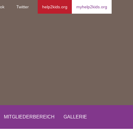
ok
Twitter
help2kids.org
myhelp2kids.org
MITGLIEDERBEREICH
GALLERIE