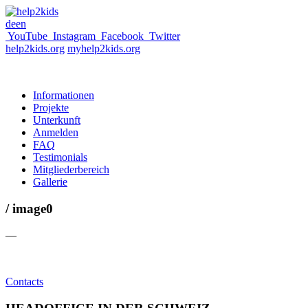
de
en
YouTube
Instagram
Facebook
Twitter
help2kids.org
myhelp2kids.org
Informationen
Projekte
Unterkunft
Anmelden
FAQ
Testimonials
Mitgliederbereich
Gallerie
/ image0
—
Contacts