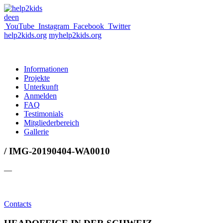
de
en
YouTube
Instagram
Facebook
Twitter
help2kids.org
myhelp2kids.org
Informationen
Projekte
Unterkunft
Anmelden
FAQ
Testimonials
Mitgliederbereich
Gallerie
/ IMG-20190404-WA0010
—
Contacts