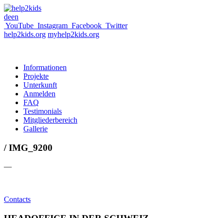
de
en
YouTube
Instagram
Facebook
Twitter
help2kids.org
myhelp2kids.org
Informationen
Projekte
Unterkunft
Anmelden
FAQ
Testimonials
Mitgliederbereich
Gallerie
/ IMG_9200
—
Contacts