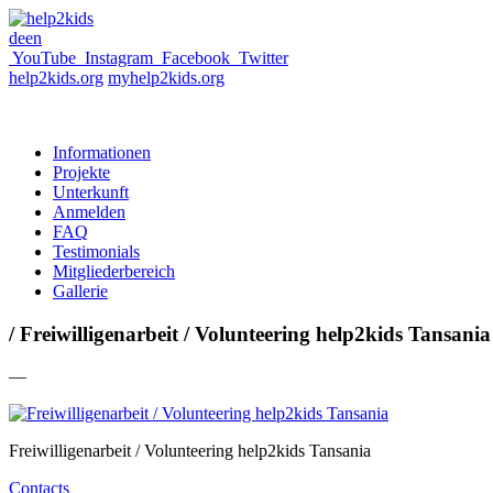
de
en
YouTube
Instagram
Facebook
Twitter
help2kids.org
myhelp2kids.org
Informationen
Projekte
Unterkunft
Anmelden
FAQ
Testimonials
Mitgliederbereich
Gallerie
/ Freiwilligenarbeit / Volunteering help2kids Tansania
—
Freiwilligenarbeit / Volunteering help2kids Tansania
Contacts