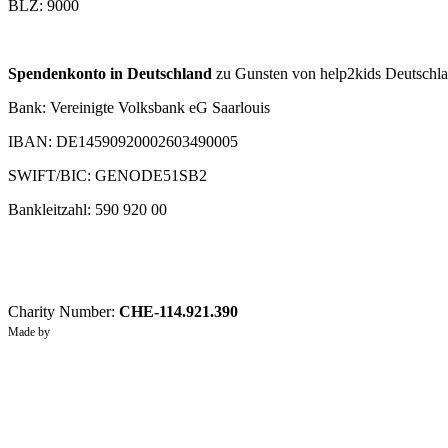
BLZ: 9000
Spendenkonto in Deutschland
zu Gunsten von help2kids Deutschlan
Bank: Vereinigte Volksbank eG Saarlouis
IBAN: DE14590920002603490005
SWIFT/BIC: GENODE51SB2
Bankleitzahl: 590 920 00
Charity Number:
CHE-114.921.390
Made by
Graftik
Privacy Policy