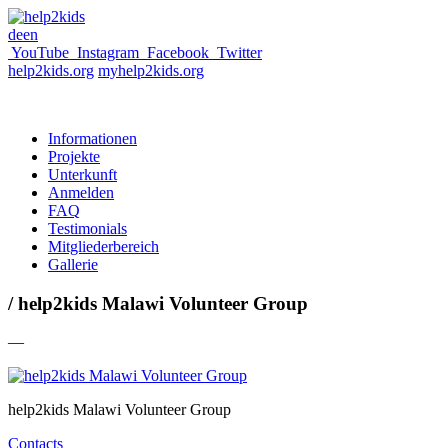
de
en
YouTube
Instagram
Facebook
Twitter
help2kids.org
myhelp2kids.org
Informationen
Projekte
Unterkunft
Anmelden
FAQ
Testimonials
Mitgliederbereich
Gallerie
/ help2kids Malawi Volunteer Group
—
help2kids Malawi Volunteer Group
Contacts