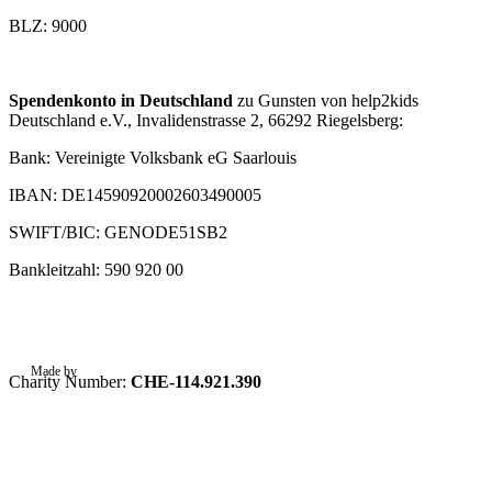
BLZ: 9000
Spendenkonto in Deutschland
zu Gunsten von help2kids
Deutschland e.V., Invalidenstrasse 2, 66292 Riegelsberg:
Bank: Vereinigte Volksbank eG Saarlouis
IBAN: DE14590920002603490005
SWIFT/BIC: GENODE51SB2
Bankleitzahl: 590 920 00
Made by
Graftik
Charity Number:
CHE-114.921.390
Privacy Policy