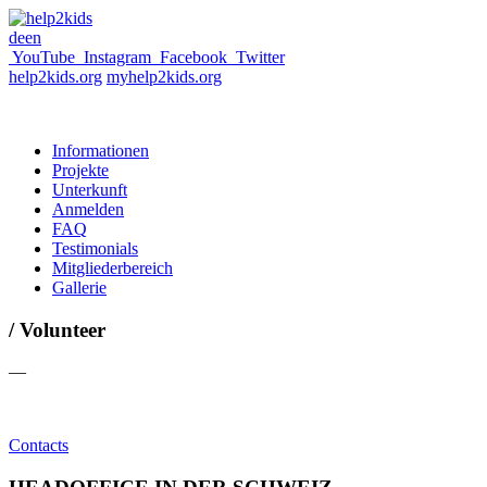
de
en
YouTube
Instagram
Facebook
Twitter
help2kids.org
myhelp2kids.org
Informationen
Projekte
Unterkunft
Anmelden
FAQ
Testimonials
Mitgliederbereich
Gallerie
/ Volunteer
—
Contacts