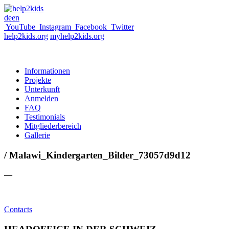
de
en
YouTube
Instagram
Facebook
Twitter
help2kids.org
myhelp2kids.org
Informationen
Projekte
Unterkunft
Anmelden
FAQ
Testimonials
Mitgliederbereich
Gallerie
/ Malawi_Kindergarten_Bilder_73057d9d12
—
Contacts