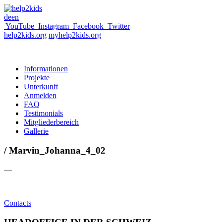
de
en
YouTube
Instagram
Facebook
Twitter
help2kids.org
myhelp2kids.org
Informationen
Projekte
Unterkunft
Anmelden
FAQ
Testimonials
Mitgliederbereich
Gallerie
/ Marvin_Johanna_4_02
—
Contacts