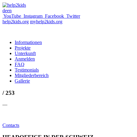
de
en
YouTube
Instagram
Facebook
Twitter
help2kids.org
myhelp2kids.org
Informationen
Projekte
Unterkunft
Anmelden
FAQ
Testimonials
Mitgliederbereich
Gallerie
/ 253
—
Contacts