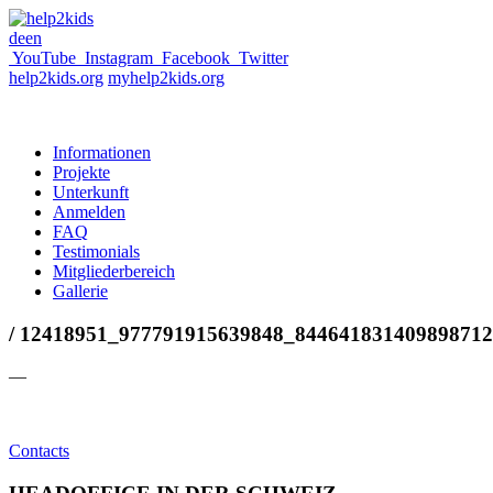
de
en
YouTube
Instagram
Facebook
Twitter
help2kids.org
myhelp2kids.org
Informationen
Projekte
Unterkunft
Anmelden
FAQ
Testimonials
Mitgliederbereich
Gallerie
/ 12418951_977791915639848_84464183140989871
—
Contacts