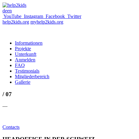
de
en
YouTube
Instagram
Facebook
Twitter
help2kids.org
myhelp2kids.org
Informationen
Projekte
Unterkunft
Anmelden
FAQ
Testimonials
Mitgliederbereich
Gallerie
/ 07
—
Contacts