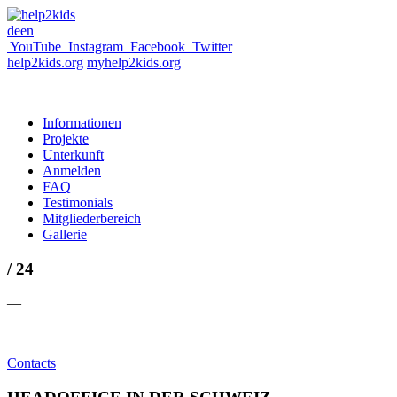
de
en
YouTube
Instagram
Facebook
Twitter
help2kids.org
myhelp2kids.org
Informationen
Projekte
Unterkunft
Anmelden
FAQ
Testimonials
Mitgliederbereich
Gallerie
/ 24
—
Contacts