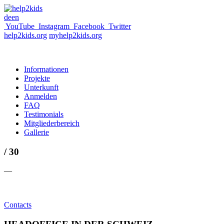
de
en
YouTube
Instagram
Facebook
Twitter
help2kids.org
myhelp2kids.org
Informationen
Projekte
Unterkunft
Anmelden
FAQ
Testimonials
Mitgliederbereich
Gallerie
/ 30
—
Contacts