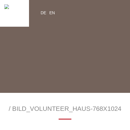
DE
EN
YouTube
Instagram
Facebook
Twitter
help2kids.org
myhelp2kids.org
/ BILD_VOLUNTEER_HAUS-768X1024
—