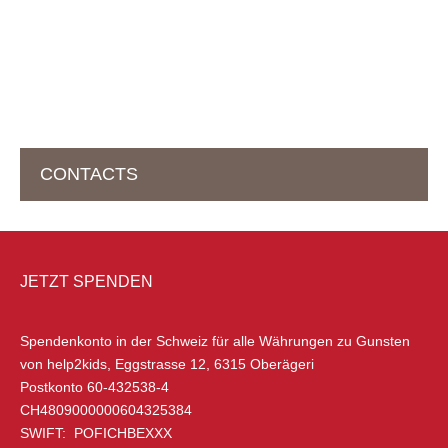
CONTACTS
HEADOFFICE IN DER SCHWEIZ
JETZT SPENDEN
help2kids Non-Profit Organisation
Eggstrasse 12
Spendenkonto in der Schweiz
für alle Währungen zu Gunsten
6315 Oberägeri
von help2kids, Eggstrasse 12, 6315 Oberägeri
Schweiz
Postkonto 60-432538-4
CH4809000000604325384
+41 (0) 79 285 85 88
SWIFT: POFICHBEXXX
info@help2kids.org