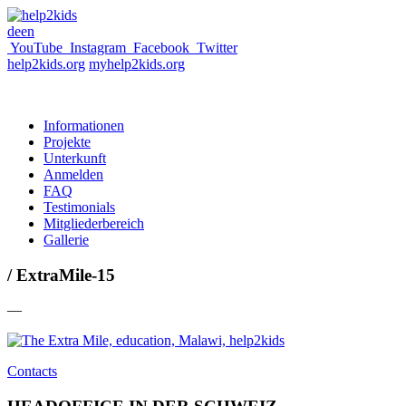
de
en
YouTube
Instagram
Facebook
Twitter
help2kids.org
myhelp2kids.org
Informationen
Projekte
Unterkunft
Anmelden
FAQ
Testimonials
Mitgliederbereich
Gallerie
/ ExtraMile-15
—
Contacts