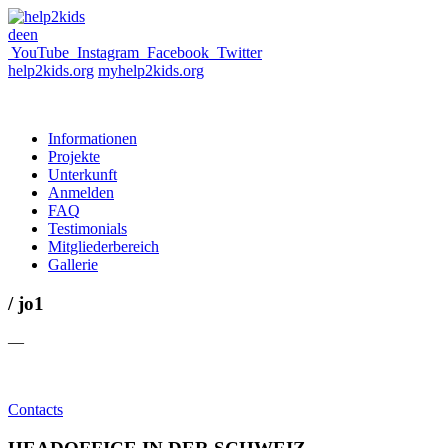
de
en
YouTube
Instagram
Facebook
Twitter
help2kids.org
myhelp2kids.org
Informationen
Projekte
Unterkunft
Anmelden
FAQ
Testimonials
Mitgliederbereich
Gallerie
/ jo1
—
Contacts