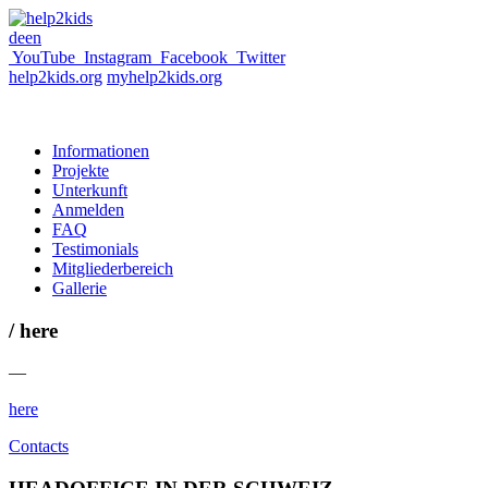
de
en
YouTube
Instagram
Facebook
Twitter
help2kids.org
myhelp2kids.org
Informationen
Projekte
Unterkunft
Anmelden
FAQ
Testimonials
Mitgliederbereich
Gallerie
/ here
—
here
Contacts