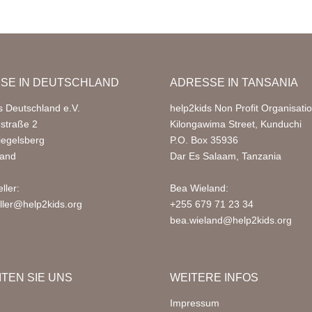
SE IN DEUTSCHLAND
ADRESSE IN TANSANIA
s Deutschland e.V.
help2kids Non Profit Organisati
nstraße 2
Kilongawima Street, Kunduchi
iegelsberg
P.O. Box 35936
land
Dar Es Salaam, Tanzania
ller:
Bea Wieland:
ller@help2kids.org
+255 679 71 23 34
bea.wieland@help2kids.org
ITEN SIE UNS
WEITERE INFOS
Impressum