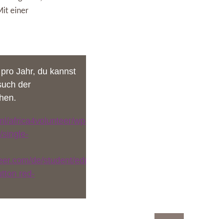
Mit einer
pro Jahr, du kannst
such der
hen.
ml/africa4volunteer/wp-
/single-
teer.com/de/student/edmond/?
tton red-