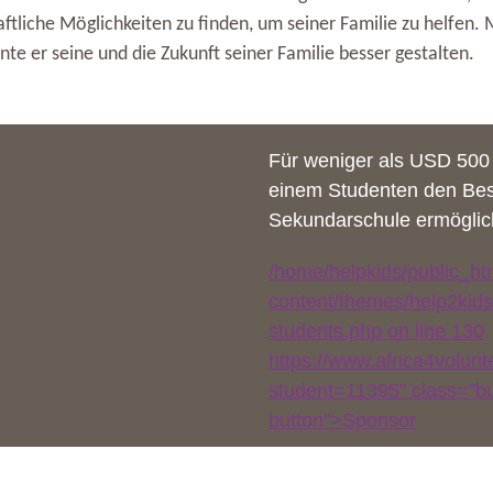
haftliche Möglichkeiten zu finden, um seiner Familie zu helfen. 
te er seine und die Zukunft seiner Familie besser gestalten.
Für weniger als USD 500 
einem Studenten den Be
Sekundarschule ermöglic
/home/helpkids/public_ht
content/themes/help2kids
students.php on line
130
https://www.africa4volun
student=11395" class="bu
button">Sponsor