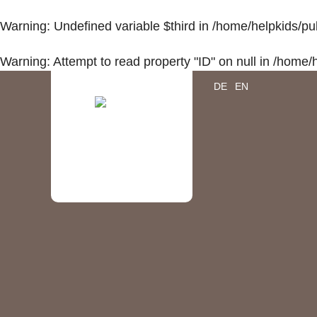
Warning
: Undefined variable $third in
/home/helpkids/pu
Warning
: Attempt to read property "ID" on null in
/home/h
DE
EN