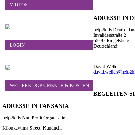
VIDEOS
ADRESSE IN 
help2kids Deutschlan
Invalidenstraße 2
66292 Riegelsberg
LOGIN
Deutschland
David Weller:
david.weller@help2ki
WEITERE DOKUMENTE & KOSTEN
BEGLEITEN SI
ADRESSE IN TANSANIA
help2kids Non Profit Organisation
Kilongawima Street, Kunduchi