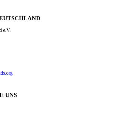
DEUTSCHLAND
d e.V.
ds.org
E UNS