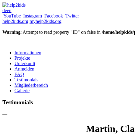
de
en
YouTube
Instagram
Facebook
Twitter
help2kids.org
myhelp2kids.org
Warning
: Attempt to read property "ID" on false in
/home/helpkids/
Informationen
Projekte
Unterkunft
Anmelden
FAQ
Testimonials
Mitgliederbereich
Gallerie
Testimonials
—
Martin, Cla