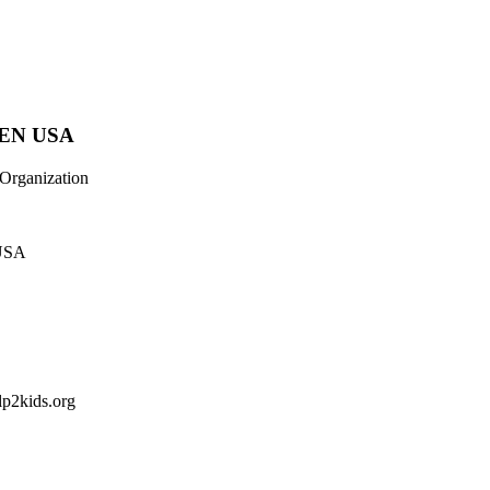
EN USA
 Organization
 USA
lp2kids.org